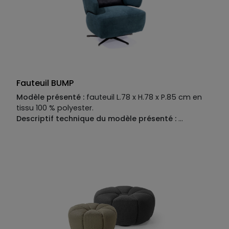
Fauteuil BUMP
Modèle présenté :
fauteuil L.78 x H.78 x P.85 cm en
tissu 100 % polyester.
Descriptif technique du modèle présenté :
Piètement :
pivotant en métal chromé, hauteur 24
cm.
Structure :
multicouche renforcée avec
panneaux d’aggloméré et bois massif.
Suspensions
:
sangles élastiques.
Garnissage :
assise en mousse
polyuréthane haute résilience 30 kg/m 3 , dossier et
accoudoirs en mousse polyuréthane haute
résilience 21 kg/m3 .