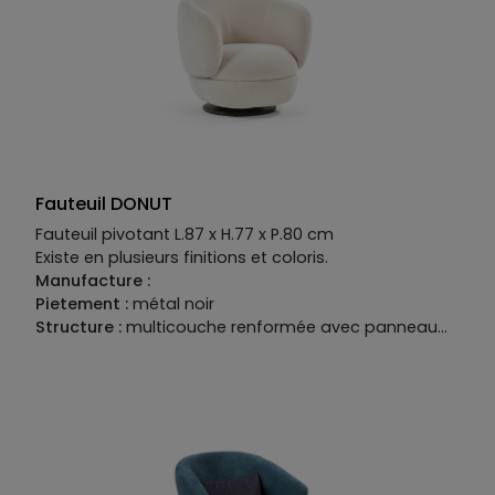
avec sangles élastiques. Accoudoirs en mousse
polyuréthane densité 22kg/m3.
Fauteuil DONUT
Fauteuil pivotant L.87 x H.77 x P.80 cm
Existe en plusieurs finitions et coloris.
Manufacture :
Pietement :
métal noir
Structure :
multicouche renformée avec panneau
de particules et bois massif
Suspension :
sangles élastiques entrecroisées
Garnissage :
polyuréthane densité 21 et 31 kg