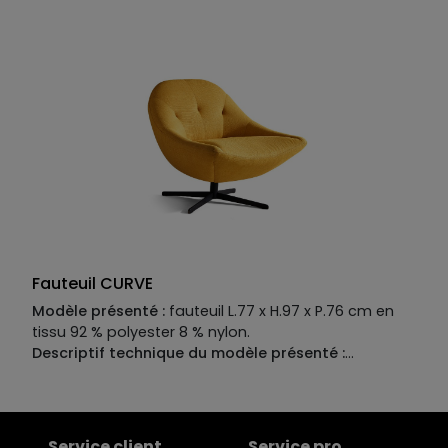
massif et miltipli.
Suspensions :
sangles élastiques
entrecroisées
Revêtement :
tissu 100% polyester.
Garnissage , assise:
mousse polyuréthane 30kg/m3
et dossiers 21 Kg/m3 mousse polyuréthane. Plume
de duvet 50% + fibre ouverte 50%
Fauteuil CURVE
Modèle présenté :
fauteuil L.77 x H.97 x P.76 cm en
tissu 92 % polyester 8 % nylon.
Descriptif technique du modèle présenté :
Piètement :
base métal pivotante.
Structure :
pin
massif et multiplis.
Suspensions :
sangles élastiques
de haute résistance.
Garnissage :
assise en mousse
polyuréthane 36 kg/m3 , dossier en mousse
Service client
Service pro