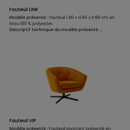
Fauteuil LINK
Modèle présenté :
fauteuil L.80 x H.95 x P.86 cm en
tissu 100 % polyester.
Descriptif technique du modèle présenté :
Piètement :
base métal pivotante.
Structure :
panneaux de multiplis, enrobage polyuréthane
expansé.
Suspensions :
sangles élastiques.
Garnissage :
assise en mélange de plumes avec
support en polyuréthane expansé écologique 35
kg/m 3 , dossier en polyuréthane expansé
écologique 28/35 kg/m3 recouvert d’une housse 100
% polyester, accoudoirs en polyuréthane expansé
écologique recouvert d’une housse 100 % polyester.
Existe en version fixe.
Coussin d’assise amovible sur
les versions fauteuil fixe et pivotant.
Existe aussi en :
fauteuil XL L.80 x H.112 x P.88, pouf L.51 x H.46 x P.54
Fauteuil VIP
Modèle présenté :
Fauteuil pivotant présenté en