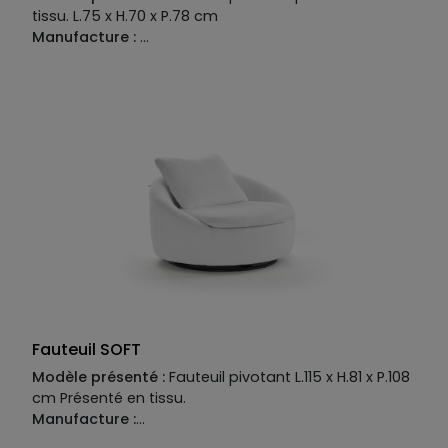
tissu. L.75 x H.70 x P.78 cm
Manufacture :
Structure:
pin massif et multipli
Suspensions:
sangles élastiques entrecroisées
Garnissage:
Assise: mousse polyuréthane HR 30 Kg/m3.
Dossier:
Mousse polyuréthane 21 Kg/m3
Piétement:
Base
métal pivotante
Fauteuil SOFT
Modèle présenté :
Fauteuil pivotant L.115 x H.81 x P.108
cm Présenté en tissu.
Manufacture :
Piétement :
base métal pivotante.
Structure :
pin