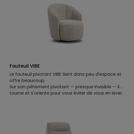
Fauteuil VIBE
Le fauteuil pivotant VIBE tient dans peu d'espace et
offre beaucoup.
Sur son piètement pivotant — presque invisible — il
tourne et s'oriente pour vous éviter de vous en lever.
Ses lignes rappellent celles d'un coquillage :
organiques, simples, justes.
On s'y installe. On s'y appuie. On le caresse comme
le sable chaud sous la main, et on ne peut
s'empêcher d'y revenir.