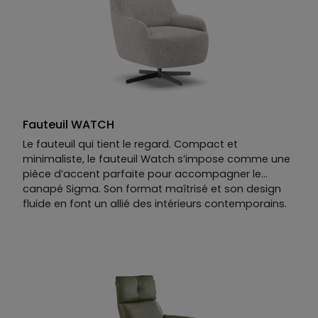
Fauteuil WATCH
Le fauteuil qui tient le regard. Compact et
minimaliste, le fauteuil Watch s’impose comme une
pièce d’accent parfaite pour accompagner le
canapé Sigma. Son format maîtrisé et son design
fluide en font un allié des intérieurs contemporains.
Sa coque arrondie et ses accoudoirs intégrés créent
une silhouette enveloppante, soutenue par une
assise ferme. Le piètement central en métal noir
mat assure la rotation du siège et renforce son
allure graphique. Le revêtement, en tissu lisse et mat,
souligne la pureté du dessin. Un fauteuil pivotant
design au style minimaliste et au confort précis,