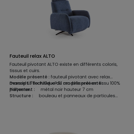
avec sangles élastiques. Accoudoirs en mousse
polyuréthane densité 22kg/m3.
Fauteuil relax ALTO
Fauteuil pivotant ALTO existe en différents coloris,
tissus et cuirs.
Modèle présenté :
fauteuil pivotant avec relax
manuel L.78 x H.104 x P.91 cm présenté en tissu 100%
Descriptif technique du modèle présenté :
polyester.
Piètement :
métal noir hauteur 7 cm
Structure :
bouleau et panneaux de particules
renforcés
Suspensions :
no-sag spring
Garnissage :
assises en mousse polyuréthane
densité HR 38 kg/m3 avec une mousse plus souple
sur le dessus de la mousse avec bobine intérieure.
Dossiers en mousse polyuréthane densité 65 kg/m3