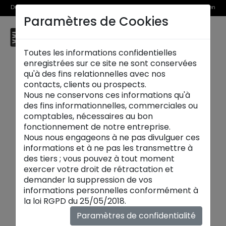
Du 1er au 31 août, découvrez >> nos Offres Spéciales et l’Offre Reprise en
Paramètres de Cookies
magasin
☰
Metz
Toutes les informations confidentielles
enregistrées sur ce site ne sont conservées
qu'à des fins relationnelles avec nos
contacts, clients ou prospects.
Nous ne conservons ces informations qu'à
des fins informationnelles, commerciales ou
comptables, nécessaires au bon
fonctionnement de notre entreprise.
Nous nous engageons à ne pas divulguer ces
informations et à ne pas les transmettre à
des tiers ; vous pouvez à tout moment
exercer votre droit de rétractation et
demander la suppression de vos
informations personnelles conformément à
Fauteuils et poufs:
la loi RGPD du 25/05/2018.
Explorez notre collection exclusive de
fauteuils
Paramètres de confidentialité
design
, où chaque pièce est une invitation au