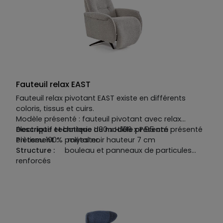
polyuréthane densité 22kg/m3.
Fauteuil relax EAST
Fauteuil relax pivotant EAST existe en différents
coloris, tissus et cuirs.
Modèle présenté : fauteuil pivotant avec relax
électrique et batterie L.80 x H.106 x P.95 cm présenté
Descriptif technique du modèle présenté :
en tissu 100% polyester.
Piètement :
métal noir hauteur 7 cm
Structure :
bouleau et panneaux de particules
renforcés
Suspensions :
no-sag Spring
Garnissage :
assises en mousse polyuréthane
densité HR 38 kg/m3 avec une mousse plus souple
sur le dessus de la mousse avec bobine intérieure.
Dossiers en mousse polyuréthane densité 38 kg/m3