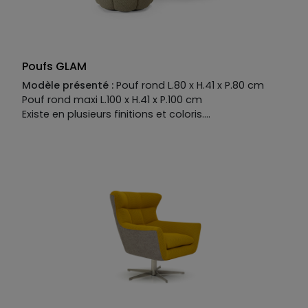
Poufs GLAM
Modèle présenté :
Pouf rond L.80 x H.41 x P.80 cm
Pouf rond maxi L.100 x H.41 x P.100 cm
Existe en plusieurs finitions et coloris.
Manufacture :
Piètement :
PVC hauteur 3 cm
Structure:
sapin,
panneaux multiplis et aggloméré, enrobage
polyuréthane expansé
Suspensions:
sangles
élastiques
Garnissage :
assise: polyuréthane
expansé écologique recouvert d'une housse 100%
polyester. Et dossiers en polyuréthane expansé
écologique recouvert d'une housse 100% polyester.
Densités assies 35 kg et dossiers 28 kg