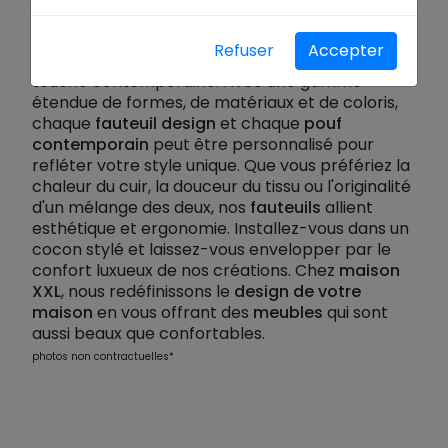
confort et à l'élégance.
Nos fauteuils et poufs
sont pensés pour s'intégrer parfaitement dans
Refuser
Accepter
tous les types d'intérieurs, en leur apportant une
touche contemporaine. Avec une gamme
étendue de formes, de matériaux et de coloris,
chaque
fauteuil design
et chaque
pouf
contemporain
peut être personnalisé pour
refléter votre style unique. Que vous préfériez la
chaleur du cuir, la douceur du tissu ou l'originalité
d'un mélange des deux, nos
fauteuils
allient
esthétique et ergonomie. Installez-vous dans un
cocon stylé et laissez-vous envelopper par le
confort luxueux de nos créations. Chez
maison
XXL
, nous redéfinissons le
design de votre
maison
en vous offrant des
meubles
qui sont
aussi beaux que confortables.
photos non contractuelles*